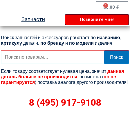
Перейти
0
Cart
0.00
₽
к
содержимому
Запчасти
Позвоните мне!
Поиск запчастей и аксессуаров работает по
названию
,
артикулу
детали,
по бренду
и
по модели
изделия
Искать:
Поиск
Если товару соответствует нулевая цена, значит
данная
деталь больше не производится
, возможна (
но не
гарантируется
) поставка аналога другого производителя!
8 (495) 917-9108