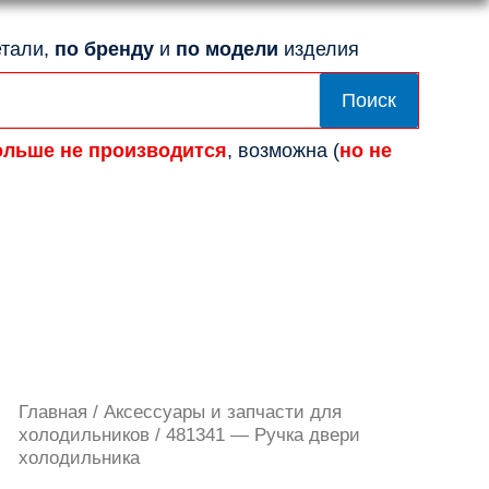
тали,
по бренду
и
по модели
изделия
Поиск
ольше не производится
, возможна (
но не
Количество
Главная
/
Аксессуары и запчасти для
товара
холодильников
/ 481341 — Ручка двери
481341
холодильника
-