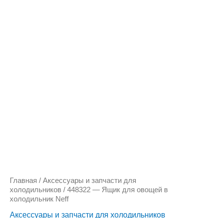
Количество
товара
448322
-
Ящик
для
овощей
в
холодильник
Neff
Главная
/
Аксессуары и запчасти для
холодильников
/ 448322 — Ящик для овощей в
холодильник Neff
Аксессуары и запчасти для холодильников