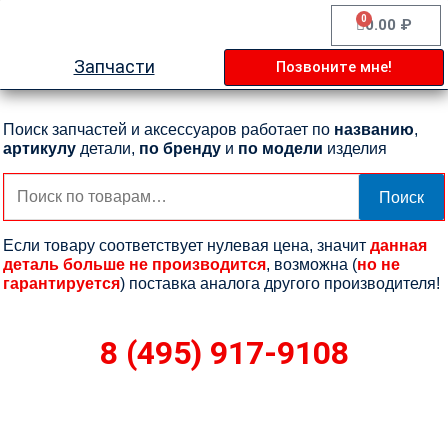
Перейти
0
Cart
0.00
₽
к
содержимому
Запчасти
Позвоните мне!
Поиск запчастей и аксессуаров работает по
названию
,
артикулу
детали,
по бренду
и
по модели
изделия
Искать:
Поиск
Если товару соответствует нулевая цена, значит
данная
деталь больше не производится
, возможна (
но не
гарантируется
) поставка аналога другого производителя!
8 (495) 917-9108