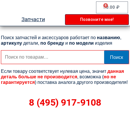
Перейти
0
Cart
0.00
₽
к
содержимому
Запчасти
Позвоните мне!
Поиск запчастей и аксессуаров работает по
названию
,
артикулу
детали,
по бренду
и
по модели
изделия
Искать:
Поиск
Если товару соответствует нулевая цена, значит
данная
деталь больше не производится
, возможна (
но не
гарантируется
) поставка аналога другого производителя!
8 (495) 917-9108