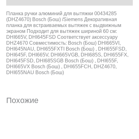
Планка ручки алюминий для вытяжки 00434285
(DHZ4670) Bosch (Бош) /Siemens
Декоративная
планка для встраиваемых вытяжек с выдвижным
экраном
Подходит для вытяжек шириной 60 см:
DHI665V, DHI645FSD
Соответствует аксессуару
DHZ4670
Совместимость: Bosch (Бош)
DHI665VI,
DHI645NAU, DHI655FXTI Bosch (Бош) , DHI655FSD,
DHI645F, DHI665V, DHI665VGB, DHI685S,
DHI655FX,
DHI645FSD, DHI685SGB Bosch (Бош) , DHI655F,
DHI665VX Bosch (Бош) , DHI655FCH, DHZ4670,
DHI655NAU Bosch (Бош)
Похожие