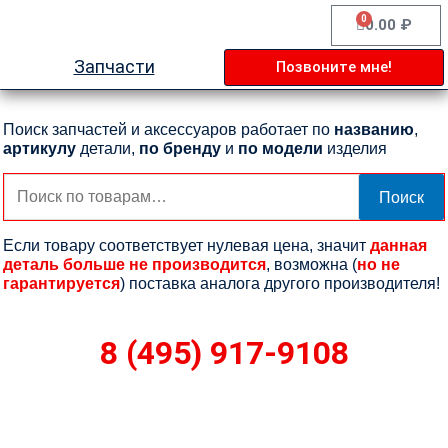
Перейти
0
Cart
0.00
₽
к
содержимому
Запчасти
Позвоните мне!
Поиск запчастей и аксессуаров работает по
названию
,
артикулу
детали,
по бренду
и
по модели
изделия
Искать:
Поиск
Если товару соответствует нулевая цена, значит
данная
деталь больше не производится
, возможна (
но не
гарантируется
) поставка аналога другого производителя!
8 (495) 917-9108