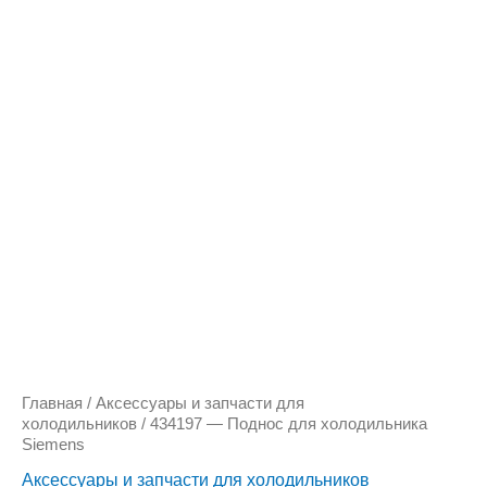
Количество
товара
434197
-
Поднос
для
холодильника
Siemens
Главная
/
Аксессуары и запчасти для
холодильников
/ 434197 — Поднос для холодильника
Siemens
Аксессуары и запчасти для холодильников