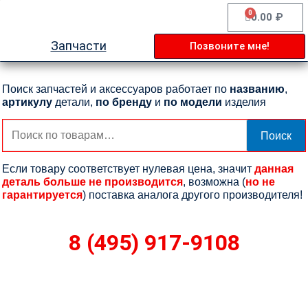
Перейти
0
Cart
0.00
₽
к
содержимому
Запчасти
Позвоните мне!
Поиск запчастей и аксессуаров работает по
названию
,
артикулу
детали,
по бренду
и
по модели
изделия
Искать:
Поиск
Если товару соответствует нулевая цена, значит
данная
деталь больше не производится
, возможна (
но не
гарантируется
) поставка аналога другого производителя!
8 (495) 917-9108