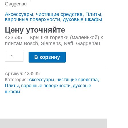
Крышка
Gaggenau
горелки
Аксессуары, чистящие средства, Плиты,
(маленькой)
варочные поверхности, духовые шкафы
к
плитам
Цену уточняйте
Bosch,
423535 — Крышка горелки (маленькой) к
Siemens,
плитам Bosch, Siemens, Neff, Gaggenau
Neff,
Gaggenau
В корзину
Артикул:
423535
Категория:
Аксессуары, чистящие средства,
Плиты, варочные поверхности, духовые
шкафы