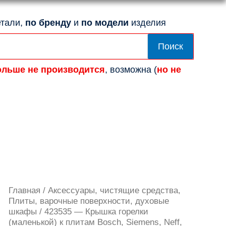
тали,
по бренду
и
по модели
изделия
Поиск
ольше не производится
, возможна (
но не
Количество
Главная
/
Аксессуары, чистящие средства,
товара
Плиты, варочные поверхности, духовые
423535
шкафы
/ 423535 — Крышка горелки
-
(маленькой) к плитам Bosch, Siemens, Neff,