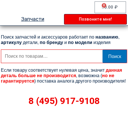
Перейти
0
Cart
0.00
₽
к
содержимому
Запчасти
Позвоните мне!
Поиск запчастей и аксессуаров работает по
названию
,
артикулу
детали,
по бренду
и
по модели
изделия
Искать:
Поиск
Если товару соответствует нулевая цена, значит
данная
деталь больше не производится
, возможна (
но не
гарантируется
) поставка аналога другого производителя!
8 (495) 917-9108