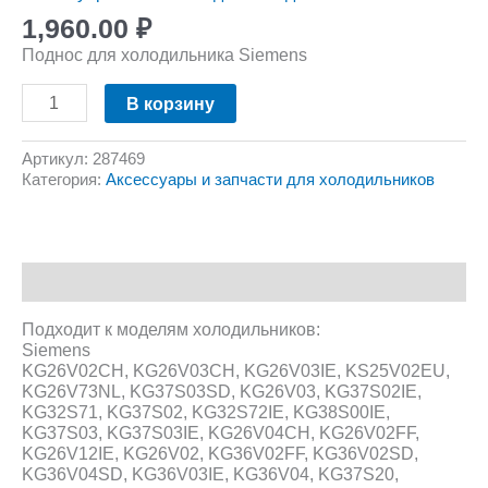
1,960.00
₽
Поднос для холодильника Siemens
В корзину
Артикул:
287469
Категория:
Аксессуары и запчасти для холодильников
Описание
Подходит к моделям холодильников:
Siemens
KG26V02CH, KG26V03CH, KG26V03IE, KS25V02EU,
KG26V73NL, KG37S03SD, KG26V03, KG37S02IE,
KG32S71, KG37S02, KG32S72IE, KG38S00IE,
KG37S03, KG37S03IE, KG26V04CH, KG26V02FF,
KG26V12IE, KG26V02, KG36V02FF, KG36V02SD,
KG36V04SD, KG36V03IE, KG36V04, KG37S20,