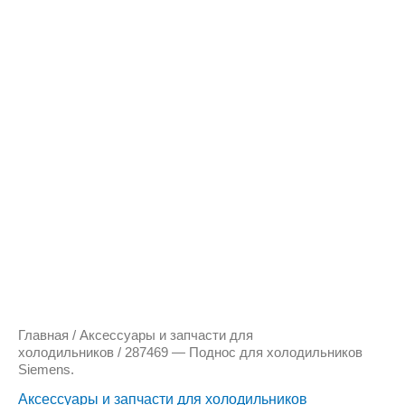
Количество
товара
287469
-
Поднос
для
холодильников
Siemens.
Главная
/
Аксессуары и запчасти для
холодильников
/ 287469 — Поднос для холодильников
Siemens.
Аксессуары и запчасти для холодильников