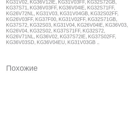
KG31V02, KG36V12IE, KG31V03FF, KG32S72GB,
KG37S71, KG36V03FF, KG36V04IE, KG32S71FF,
KG26V72NL, KG31V03, KG31V04GB, KG32S02FF,
KG26V03FF, KG37F00, KG31V02FF, KG32S71GB,
KG37S72, KG32S03, KG31V04, KG26V04IE, KG36V03,
KG26V04, KG32S02, KG37S71FF, KG32S72,
KG26V71NL, KG36V02, KG37S72IE, KG37S02FF,
KG36V03SD, KG36V04EU, KG31V03GB ..
Похожие