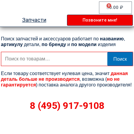
Перейти
0
Cart
0.00
₽
к
содержимому
Запчасти
Позвоните мне!
Поиск запчастей и аксессуаров работает по
названию
,
артикулу
детали,
по бренду
и
по модели
изделия
Искать:
Поиск
Если товару соответствует нулевая цена, значит
данная
деталь больше не производится
, возможна (
но не
гарантируется
) поставка аналога другого производителя!
8 (495) 917-9108