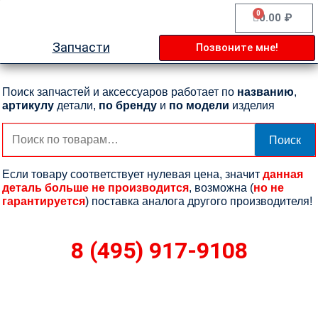
Перейти
0
Cart
0.00
₽
к
содержимому
Запчасти
Позвоните мне!
Поиск запчастей и аксессуаров работает по
названию
,
артикулу
детали,
по бренду
и
по модели
изделия
Искать:
Поиск
Если товару соответствует нулевая цена, значит
данная
деталь больше не производится
, возможна (
но не
гарантируется
) поставка аналога другого производителя!
8 (495) 917-9108