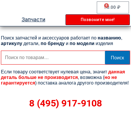
Перейти
0
Cart
0.00
₽
к
содержимому
Запчасти
Позвоните мне!
Поиск запчастей и аксессуаров работает по
названию
,
артикулу
детали,
по бренду
и
по модели
изделия
Искать:
Поиск
Если товару соответствует нулевая цена, значит
данная
деталь больше не производится
, возможна (
но не
гарантируется
) поставка аналога другого производителя!
8 (495) 917-9108