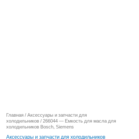
Количество
товара
266044
-
Емкость
для
масла
для
холодильников
Bosch,
Siemens
Главная
/
Аксессуары и запчасти для
холодильников
/ 266044 — Емкость для масла для
холодильников Bosch, Siemens
Аксессуары и запчасти для холодильников