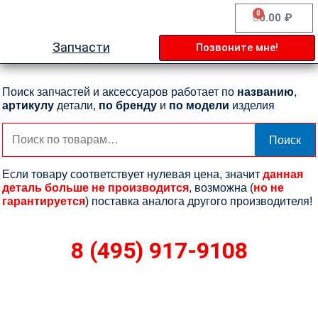
Перейти
0
Cart
0.00
₽
к
содержимому
Запчасти
Позвоните мне!
Поиск запчастей и аксессуаров работает по
названию
,
артикулу
детали,
по бренду
и
по модели
изделия
Искать:
Поиск
Если товару соответствует нулевая цена, значит
данная
деталь больше не производится
, возможна (
но не
гарантируется
) поставка аналога другого производителя!
8 (495) 917-9108