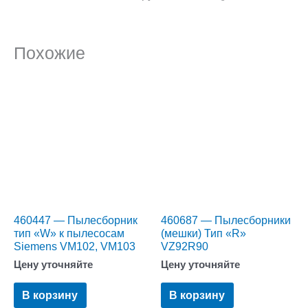
Похожие
460447 — Пылесборник
460687 — Пылесборники
тип «W» к пылесосам
(мешки) Тип «R»
Siemens VM102, VM103
VZ92R90
Цену уточняйте
Цену уточняйте
В корзину
В корзину