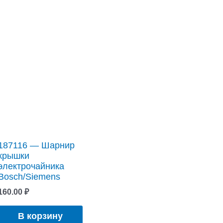
187116 — Шарнир
крышки
электрочайника
Bosch/Siemens
160.00
₽
В корзину