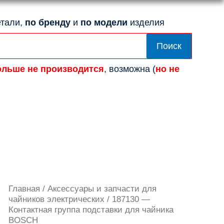
тали,
по бренду
и
по модели
изделия
Поиск
ольше не производится
, возможна (
но не
Количество
Главная
/
Аксессуары и запчасти для
товара
чайников электрических
/ 187130 —
187130
Контактная группа подставки для чайника
-
BOSCH