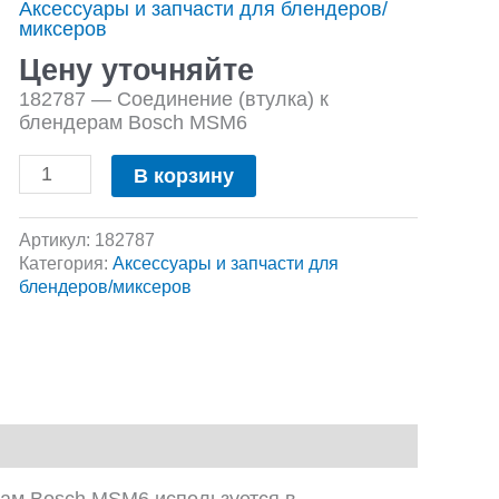
Аксессуары и запчасти для блендеров/
Соединение
миксеров
(втулка)
к
Цену уточняйте
блендерам
182787 — Соединение (втулка) к
Bosch
блендерам Bosch MSM6
MSM6
В корзину
Артикул:
182787
Категория:
Аксессуары и запчасти для
блендеров/миксеров
рам Bosch MSM6 используется в