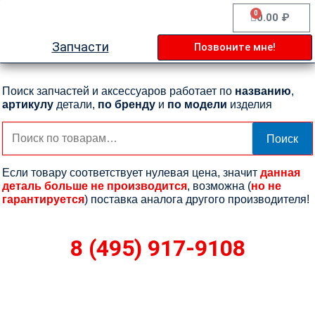
Перейти
0
Cart
0.00
₽
к
содержимому
Запчасти
Позвоните мне!
Поиск запчастей и аксессуаров работает по
названию
,
артикулу
детали,
по бренду
и
по модели
изделия
Искать:
Поиск
Если товару соответствует нулевая цена, значит
данная
деталь больше не производится
, возможна (
но не
гарантируется
) поставка аналога другого производителя!
8 (495) 917-9108