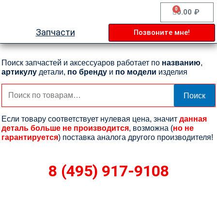
Перейти
0
Cart
0.00
₽
к
содержимому
Запчасти
Позвоните мне!
Поиск запчастей и аксессуаров работает по
названию
,
артикулу
детали,
по бренду
и
по модели
изделия
Искать:
Поиск
Если товару соответствует нулевая цена, значит
данная
деталь больше не производится
, возможна (
но не
гарантируется
) поставка аналога другого производителя!
8 (495) 917-9108