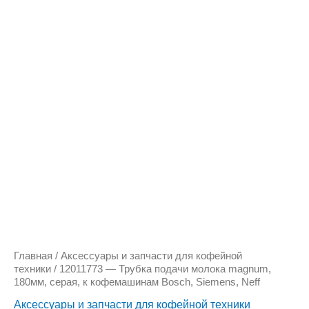
Количество
товара
12011773
-
Трубка
подачи
молока
magnum,
180мм,
серая,
к
кофемашинам
Bosch,
Siemens,
Neff
Главная
/
Аксессуары и запчасти для кофейной
техники
/ 12011773 — Трубка подачи молока magnum,
180мм, серая, к кофемашинам Bosch, Siemens, Neff
Аксессуары и запчасти для кофейной техники