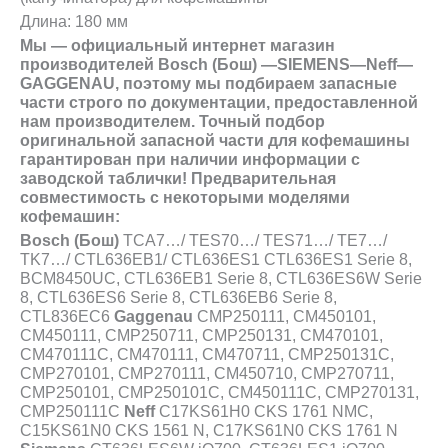
Длина: 180 мм
Мы — официальный интернет магазин
производителей
Bosch (Бош)
—
SIEMENS
—
Neff
—
GAGGENAU
, поэтому мы подбираем запасные
части строго по документации, предоставленной
нам производителем. Точный подбор
оригинальной запасной части для кофемашины
гарантирован при наличии информации с
заводской
таблички
! Предварительная
совместимость с некоторыми моделями
кофемашин:
Bosch (Бош)
TCA7…/ TES70…/ TES71…/ TE7…/
TK7…/ CTL636EB1/ CTL636ES1 CTL636ES1 Serie 8,
BCM8450UC, CTL636EB1 Serie 8, CTL636ES6W Serie
8, CTL636ES6 Serie 8, CTL636EB6 Serie 8,
CTL836EC6
Gaggenau
CMP250111, CM450101,
CM450111, CMP250711, CMP250131, CM470101,
CM470111C, CM470111, CM470711, CMP250131C,
CMP270101, CMP270111, CM450710, CMP270711,
CMP250101, CMP250101C, CM450111C, CMP270131,
CMP250111C
Neff
C17KS61H0 CKS 1761 NMC,
C15KS61N0 CKS 1561 N, C17KS61N0 CKS 1761 N