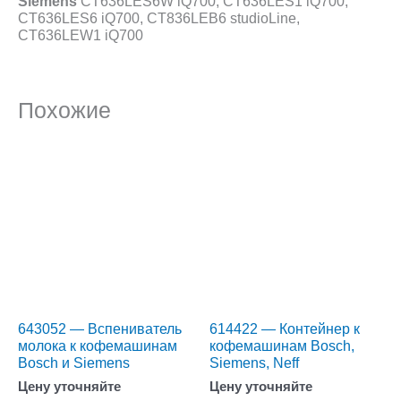
Siemens
CT636LES6W iQ700, CT636LES1 iQ700,
CT636LES6 iQ700, CT836LEB6 studioLine,
CT636LEW1 iQ700
Похожие
643052 — Вспениватель
614422 — Контейнер к
молока к кофемашинам
кофемашинам Bosch,
Bosch и Siemens
Siemens, Neff
Цену уточняйте
Цену уточняйте