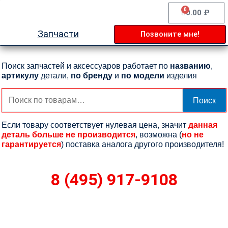
Перейти
0
Cart
0.00
₽
к
содержимому
Запчасти
Позвоните мне!
Поиск запчастей и аксессуаров работает по
названию
,
артикулу
детали,
по бренду
и
по модели
изделия
Искать:
Поиск
Если товару соответствует нулевая цена, значит
данная
деталь больше не производится
, возможна (
но не
гарантируется
) поставка аналога другого производителя!
8 (495) 917-9108