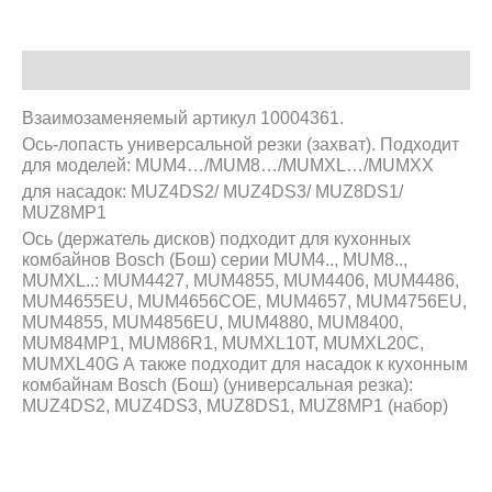
Описание
Взаимозаменяемый артикул 10004361.
Ось-лопасть универсальной резки (захват). Подходит
для моделей: MUM4…/MUM8…/MUMXL…/MUMXX
для насадок:
MUZ4DS2/ MUZ4DS3/ MUZ8DS1/
MUZ8MP1
Ось (держатель дисков) подходит для кухонных
комбайнов Bosch (Бош) серии MUM4.., MUM8..,
MUMXL..: MUM4427, MUM4855, MUM4406, MUM4486,
MUM4655EU, MUM4656COE, MUM4657, MUM4756EU,
MUM4855, MUM4856EU, MUM4880, MUM8400,
MUM84MP1, MUM86R1, MUMXL10T, MUMXL20C,
MUMXL40G А также подходит для насадок к кухонным
комбайнам Bosch (Бош) (универсальная резка):
MUZ4DS2, MUZ4DS3, MUZ8DS1, MUZ8MP1 (набор)