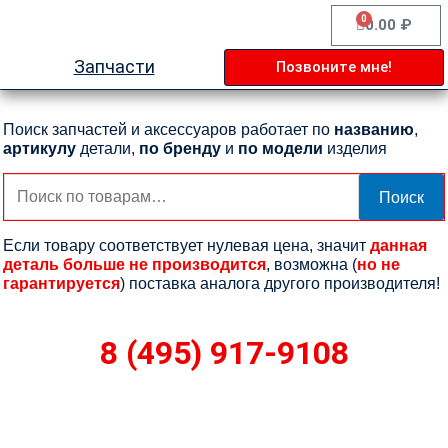
Перейти
0
Cart
0.00
₽
к
содержимому
Запчасти
Позвоните мне!
Поиск запчастей и аксессуаров работает по
названию
,
артикулу
детали,
по бренду
и
по модели
изделия
Искать:
Поиск
Если товару соответствует нулевая цена, значит
данная
деталь больше не производится
, возможна (
но не
гарантируется
) поставка аналога другого производителя!
8 (495) 917-9108