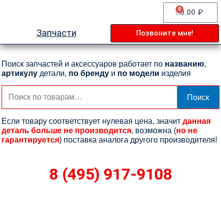
Перейти
0
Cart
0.00
₽
к
содержимому
Запчасти
Позвоните мне!
Поиск запчастей и аксессуаров работает по
названию
,
артикулу
детали,
по бренду
и
по модели
изделия
Искать:
Поиск
Если товару соответствует нулевая цена, значит
данная
деталь больше не производится
, возможна (
но не
гарантируется
) поставка аналога другого производителя!
8 (495) 917-9108