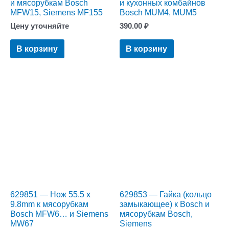
и мясорубкам Bosch
и кухонных комбайнов
MFW15, Siemens MF155
Bosch MUM4, MUM5
Цену уточняйте
390.00
₽
В корзину
В корзину
629851 — Нож 55.5 х
629853 — Гайка (кольцо
9.8mm к мясорубкам
замыкающее) к Bosch и
Bosch MFW6… и Siemens
мясорубкам Bosch,
MW67
Siemens