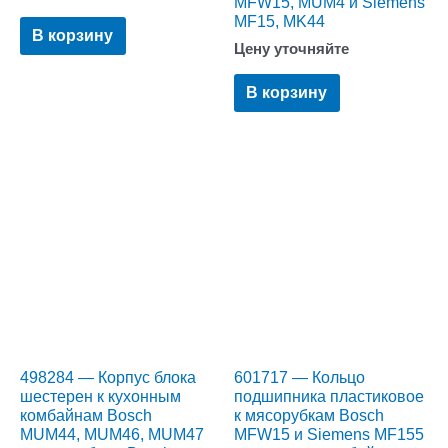
MFW15, MUM4 и Siemens
MF15, MK44
В корзину
Цену уточняйте
В корзину
498284 — Корпус блока
601717 — Кольцо
шестерен к кухонным
подшипника пластиковое
комбайнам Bosch
к мясорубкам Bosch
MUM44, MUM46, MUM47
MFW15 и Siemens MF155